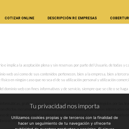
COTIZAR ONLINE
DESCRIPCIÓN RC EMPRESAS
COBERTUR
rio e implica la aceptación plena y sin reservas por parte del Usuario, de todas y c
ominio web así como de sus contenidos pertenecen, bien a la empresa, bien a tercer
 físico en ningún caso que no sea el de su utilización personal y utilización comerc
s del dominio web con fines informativos y de servicio, siempre que se cite o se haga
es informáticas, gráficos así como el nombre del dominio están protegidos por las l
Tu privacidad nos importa
s con efectos meramente informativos para todas aquellas personas interesadas en
aso de discrepancia entre la información contenida en el sitio web y la contenida e
Utilizamos cookies propias y de terceros con la finalidad de
dominio web sin previo aviso.
hacer un seguimiento de tu navegación y ofrecerte