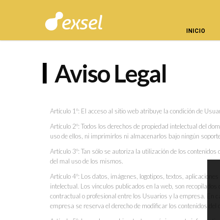
INICIO
Aviso Legal
Artículo 1º: El acceso al sitio web atribuye la condición de Usua
Artículo 2º: Todos los derechos de propiedad intelectual del d
uso de ellos, ni imprimirlos ni almacenarlos bajo ningún soporte
Artículo 3º: Tan sólo se autoriza la utilización de los contenido
del mal uso de los mismos.
Artículo 4º: Los datos, imágenes, logotipos, textos, aplicacion
intelectual. Los vínculos publicados en la web, son recopilado
contractual o profesional entre los Usuarios y la empresa. En c
empresa se reserva el derecho de modificar los contenidos del 