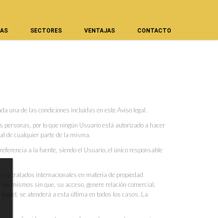
AS
SECTORES
VENTAJAS
CONTACTO
ada una de las condiciones incluidas en este Aviso legal.
as personas, por lo que ningún Usuario está autorizado a hacer
ial de cualquier parte de la misma.
 referencia a la fuente, siendo el Usuario, el único responsable
eyes y tratados internacionales en materia de propiedad
 los mismos sin que, su acceso, genere relación comercial,
n papel, se atenderá a esta última en todos los casos. La